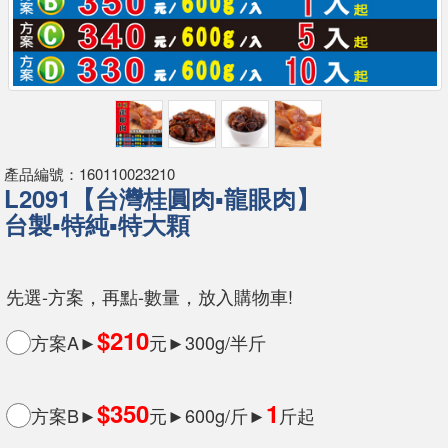
產品編號：160110023210
L2091【台灣桂圓肉▪龍眼肉】
台製▪特純▪特大顆
先選-方案，再點-數量，放入購物車!
$210
方案A►
元►300g/半斤
$350
1
方案B►
元►600g/斤►
斤起