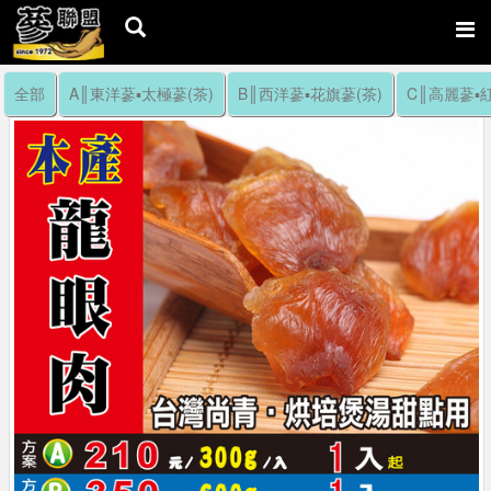
全部
A║東洋蔘▪太極蔘(茶)
B║西洋蔘▪花旗蔘(茶)
C║高麗蔘▪紅