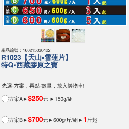
產品編號：160215030422
R1023【天山▪雪蓮片】
特Q▪西藏膠原之寶
先選-方案，再點-數量，放入購物車!
$250
方案A►
元 ►150g/組
$700
1
方案B►
元►600g/斤/組►
斤起