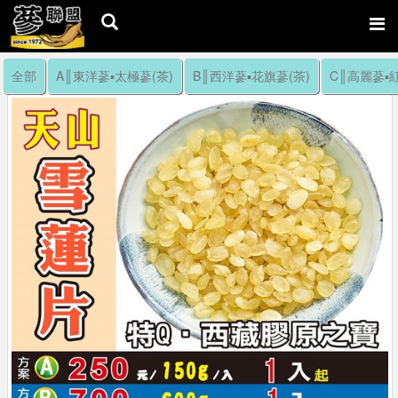
全部
A║東洋蔘▪太極蔘(茶)
B║西洋蔘▪花旗蔘(茶)
C║高麗蔘▪紅