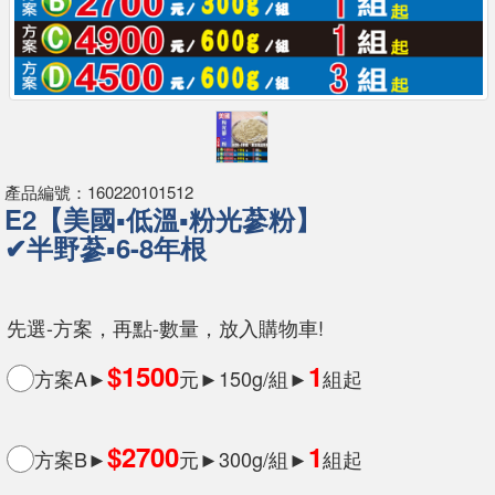
產品編號：160220101512
E2【美國▪低溫▪粉光蔘粉】
✔半野蔘▪6-8年根
先選-方案，再點-數量，放入購物車!
$1500
1
方案A►
元►150g/組►
組起
$2700
1
方案B►
元►300g/組►
組起