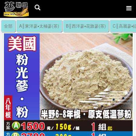
全部
A║東洋蔘▪太極蔘(茶)
B║西洋蔘▪花旗蔘(茶)
C║高麗蔘▪紅