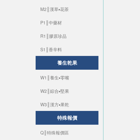
M2║漢草▪花茶
P1║中藥材
R1║膠原珍品
S1║香辛料
養生乾果
W1║養生▪零嘴
W2║綜合▪堅果
W3║漢方▪果乾
特殊報價
Q║特殊報價區