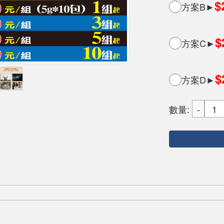
$
方案B►
$
方案C►
$
方案D►
數量: