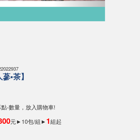
022937
人蔘▪茶】
再點-數量，放入購物車!
300
1
元►10包/組►
組起