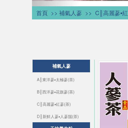
首頁
補氣人蔘
C║高麗蔘▪紅
補氣人蔘
A║東洋蔘▪太極蔘(茶)
B║西洋蔘▪花旗蔘(茶)
C║高麗蔘▪紅蔘(茶)
D║新鮮人蔘▪人蔘鬚(茶)