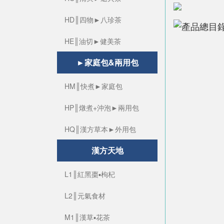
HD║四物►八珍茶
HE║油切►健美茶
►家庭包&兩用包
HM║快煮►家庭包
HP║燉煮+沖泡►兩用包
HQ║漢方草本►外用包
漢方天地
L1║紅黑棗▪枸杞
L2║元氣食材
M1║漢草▪花茶