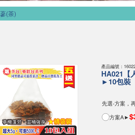
蔘(茶)
產品編號：160222
HA021【
►10包裝
先選-方案，
$
方案A►