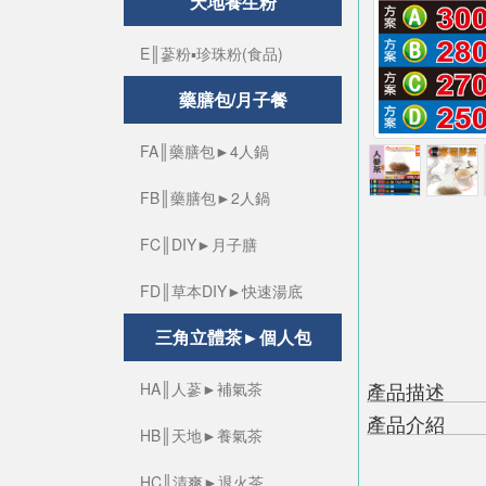
天地養生粉
E║蔘粉▪珍珠粉(食品)
藥膳包/月子餐
FA║藥膳包►4人鍋
FB║藥膳包►2人鍋
FC║DIY►月子膳
FD║草本DIY►快速湯底
三角立體茶►個人包
產品描述
HA║人蔘►補氣茶
產品介紹
HB║天地►養氣茶
HC║清爽►退火茶