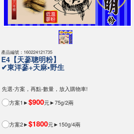
產品編號：160224121735
E4【天蔘聰明粉】
✔東洋蔘+天麻▪野生
先選-方案，再點-數量，放入購物車!
$900
方案1►
元►75g/2兩
$1800
方案2►
元►150g/4兩