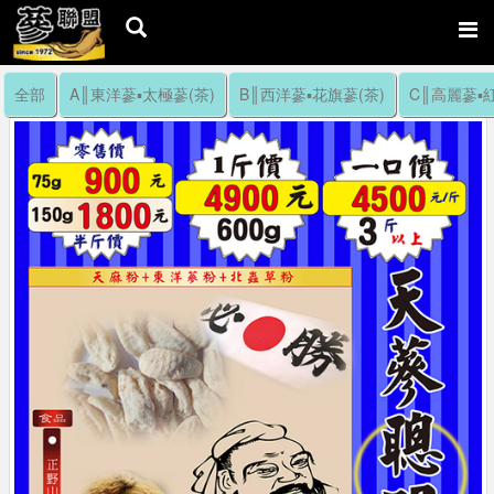
全部
A║東洋蔘▪太極蔘(茶)
B║西洋蔘▪花旗蔘(茶)
C║高麗蔘▪紅