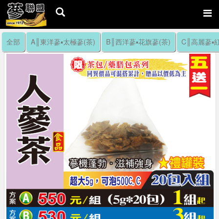
全部
A║東洋蔘▪太極蔘(茶)
B║西洋蔘▪花旗蔘(茶)
C║高麗蔘▪紅