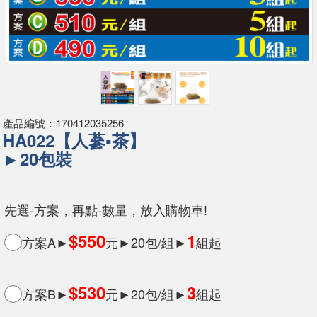
產品編號：170412035256
HA022【人蔘▪茶】
►20包裝
先選-方案，再點-數量，放入購物車!
$550
1
方案A►
元►20包/組►
組起
$530
3
方案B►
元►20包/組►
組起