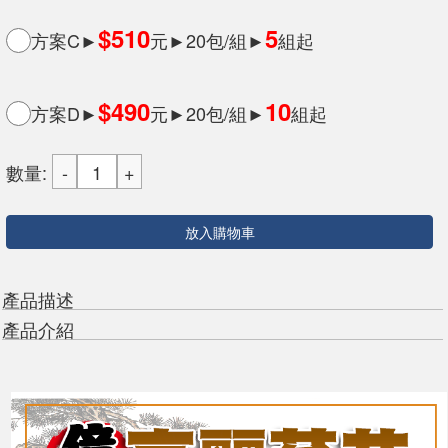
$510
5
方案C►
元►20包/組►
組起
$490
10
方案D►
元►20包/組►
組起
數量:
放入購物車
產品描述
產品介紹