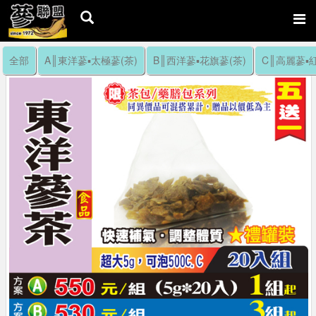
全部
A║東洋蔘▪太極蔘(茶)
B║西洋蔘▪花旗蔘(茶)
C║高麗蔘▪紅