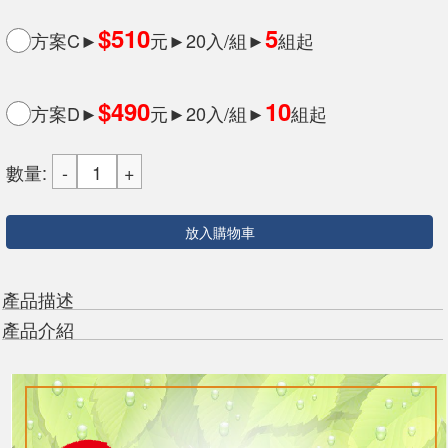
$510
5
方案C►
元►20入/組►
組起
$490
10
方案D►
元►20入/組►
組起
數量:
放入購物車
產品描述
產品介紹