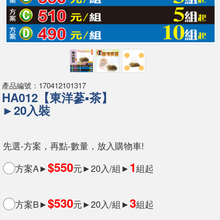
產品編號：170412101317
HA012【東洋蔘▪茶】
►20入裝
先選-方案，再點-數量，放入購物車!
$550
1
方案A►
元►20入/組►
組起
$530
3
方案B►
元►20入/組►
組起