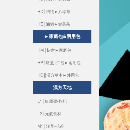
HD║四物►八珍茶
HE║油切►健美茶
►家庭包&兩用包
HM║快煮►家庭包
HP║燉煮+沖泡►兩用包
HQ║漢方草本►外用包
漢方天地
L1║紅黑棗▪枸杞
L2║元氣食材
M1║漢草▪花茶