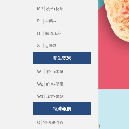
M2║漢草▪花茶
P1║中藥材
R1║膠原珍品
S1║香辛料
養生乾果
W1║養生▪零嘴
W2║綜合▪堅果
W3║漢方▪果乾
特殊報價
Q║特殊報價區