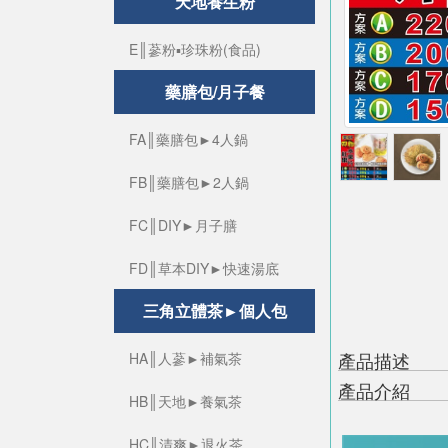
天地養生粉
E║蔘粉▪珍珠粉(食品)
藥膳包/月子餐
FA║藥膳包►4人鍋
FB║藥膳包►2人鍋
FC║DIY►月子膳
FD║草本DIY►快速湯底
三角立體茶►個人包
產品描述
HA║人蔘►補氣茶
產品介紹
HB║天地►養氣茶
HC║清爽►退火茶