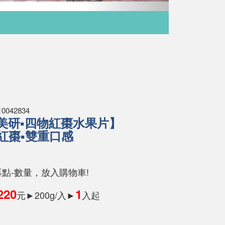
042834
3【美研▪四物紅棗水果片】
紅棗▪雙重口感
再點-數量，放入購物車!
220
1
元►200g/入►
入起