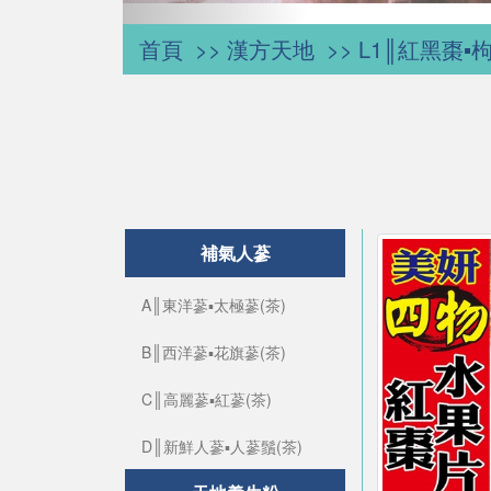
首頁
漢方天地
L1║紅黑棗▪
補氣人蔘
A║東洋蔘▪太極蔘(茶)
B║西洋蔘▪花旗蔘(茶)
C║高麗蔘▪紅蔘(茶)
D║新鮮人蔘▪人蔘鬚(茶)