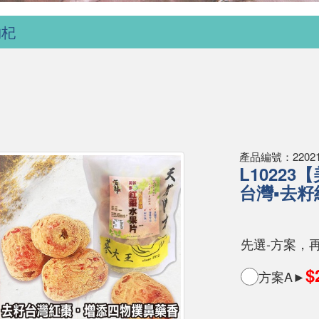
枸杞
產品編號：220210
L1022
台灣▪去籽
先選-方案，
$
方案A►