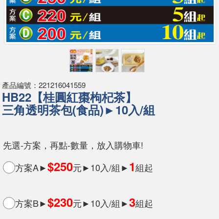
產品編號：221216041559
HB22【桂圓紅棗枸杞茶】
三角透明茶包(食品)►10入/組
先選-方案，再點-數量，放入購物車!
$250
1
方案A►
元►10入/組►
組起
$230
3
方案B►
元►10入/組►
組起