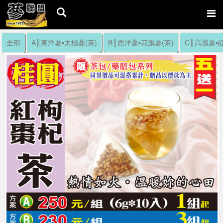
全部
A║東洋蔘▪太極蔘(茶)
B║西洋蔘▪花旗蔘(茶)
C║高麗蔘▪紅