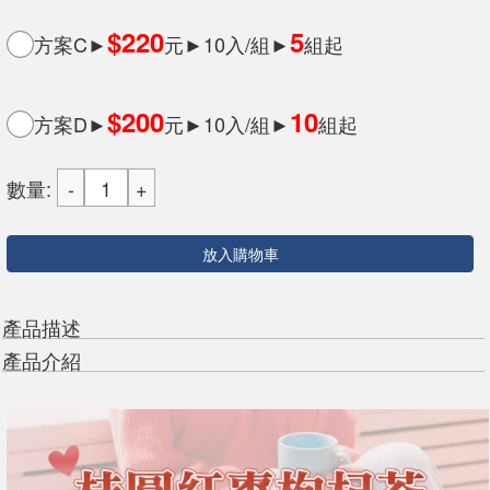
$220
5
方案C►
元►10入/組►
組起
$200
10
方案D►
元►10入/組►
組起
數量:
放入購物車
產品描述
產品介紹