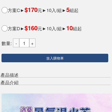
$170
5
方案C►
元►10入/組►
組起
$160
10
方案D►
元►10入/組►
組起
數量:
放入購物車
產品描述
產品介紹