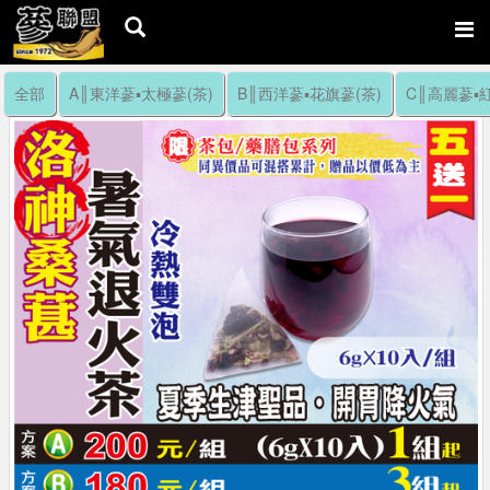
全部
A║東洋蔘▪太極蔘(茶)
B║西洋蔘▪花旗蔘(茶)
C║高麗蔘▪紅