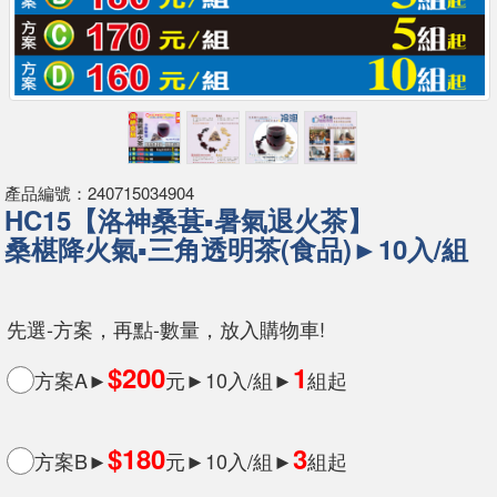
產品編號：240715034904
HC15【洛神桑葚▪暑氣退火茶】
桑椹降火氣▪三角透明茶(食品)►10入/組
先選-方案，再點-數量，放入購物車!
$200
1
方案A►
元►10入/組►
組起
$180
3
方案B►
元►10入/組►
組起